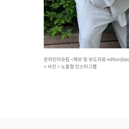
온라인이슈팀 <제보 및 보도자료 editor@pos
> 사진 = 노홍철 인스타그램