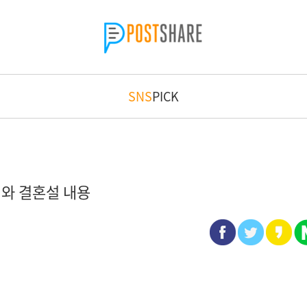
SNS
PICK
’와 결혼설 내용