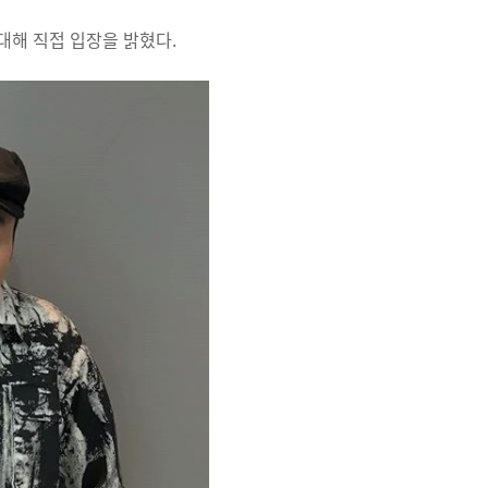
대해 직접 입장을 밝혔다.