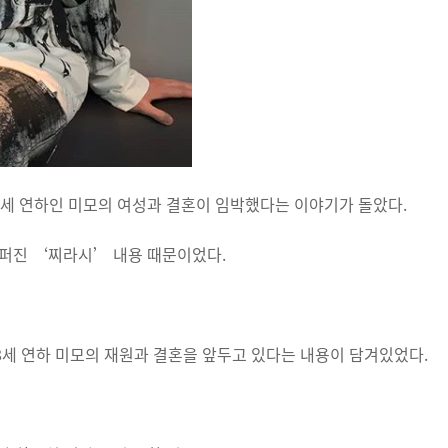
8세 연하인 미모의 여성과 결혼이 임박했다는 이야기가 돌았다.
 퍼진 ‘찌라시’ 내용 때문이었다.
18세 연하 미모의 재원과 결혼을 앞두고 있다는 내용이 담겨있었다.