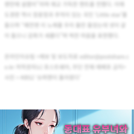
랜만에 설렜어”라며 애교 가득한 멘트를 전했다. 이에
도경완 역시 장윤정과 추억이 있는 곡인 ‘Little star’를
들으며 “예전엔 이 노래를 우리 둘만 들었는데 넷이 같
이 들으니 감회가 새롭다”며 벅찬 마음을 표현했다.
온라인이슈팀 <제보 및 보도자료 editor@postshare.c
o.kr 저작권자(c) 포스트쉐어, 무단 전재-재배포 금지>
사진 = KBS2 ‘슈퍼맨이 돌아왔다’