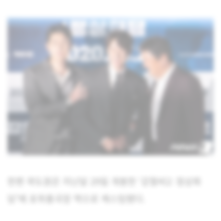
한편 곽도원은 지난달 29일 개봉한 ‘강철비2: 정상회
담’에 호위총국장 역으로 캐스팅됐다.