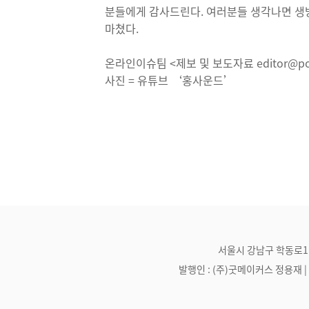
분들에게 감사드린다. 여러분들 생각나면 생
마쳤다.
온라인이슈팀 <제보 및 보도자료 editor@pos
사진 = 유튜브 ‘홍사운드’
서울시 강남구 학동로1길 21
발행인 : (주)굿메이커스 정용재 | 편