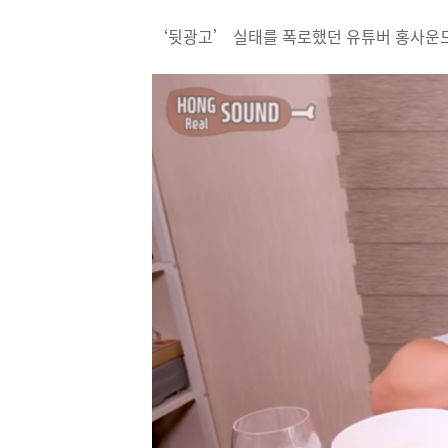
‘뒷광고’ 실태를 폭로했던 유튜버 홍사운드