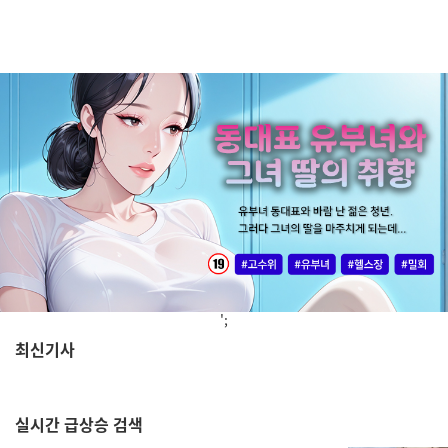
';
최신기사
,
실시간
급상승 검색