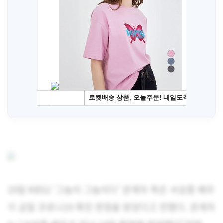
19일 KBS2 ‘그놈이 그놈이다’ 관계자 측은 서성종 배우
가 금일 코로나19 확진 판정을 받았다고 전했다. 관계자