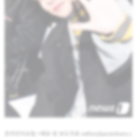
온라인이슈팀 <제보 및 보도자료 editor@postshare.c