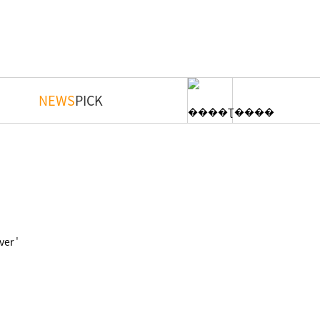
NEWS
PICK
'