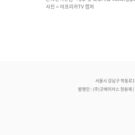
사진 = 아프리카TV 캡처
서울시 강남구 학동로1길 21
발행인 : (주)굿메이커스 정용재 | 편