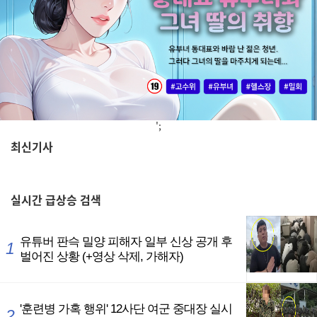
';
최신기사
,
실시간
급상승 검색