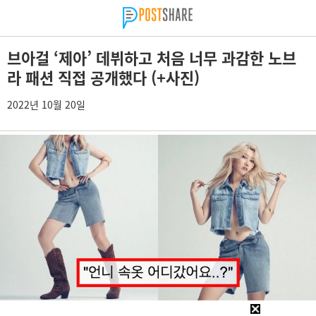
브아걸 ‘제아’ 데뷔하고 처음 너무 과감한 노브
라 패션 직접 공개했다 (+사진)
2022년 10월 20일