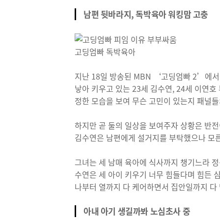
남편 뒷바라지, 독박육아 워킹맘 고충
고딩엄빠 독박육아
지난 18일 방송된 MBN ‘고딩엄빠 2’에
낳아 키우고 있는 23세 김수연, 24세 이연
정한 모습을 보여 무슨 고민이 있는지 패널들
하지만 곧 둘의 일상을 보여주자 상황은 반전
김수연은 남편에게 설거지를 부탁했으나 모른척
그녀는 세 남매 육아에 식사까지 챙기느라 정
수연은 세 아이 키우기 너무 힘들다며 힘든 
나부터 열까지 다 케어하면서 집안일까지 다
아내 아기 생길까봐 노심초사 중