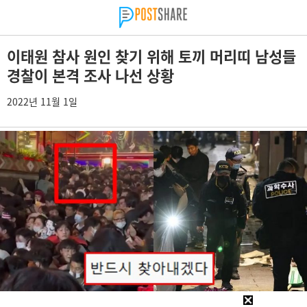
이태원 참사 원인 찾기 위해 토끼 머리띠 남성들
경찰이 본격 조사 나선 상황
2022년 11월 1일