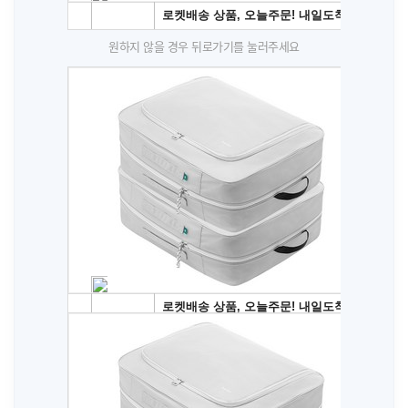
원하지 않을 경우 뒤로가기를 눌러주세요