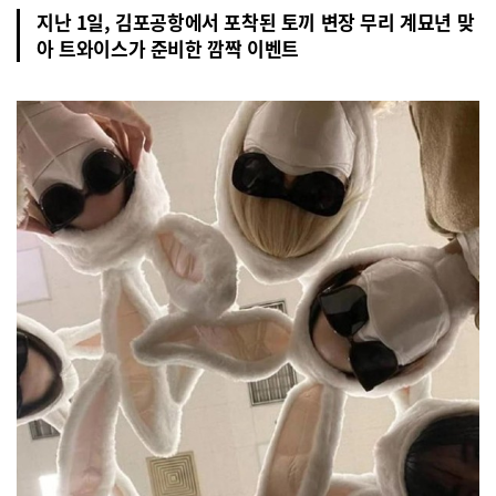
지난 1일, 김포공항에서 포착된 토끼 변장 무리 계묘년 맞
아 트와이스가 준비한 깜짝 이벤트