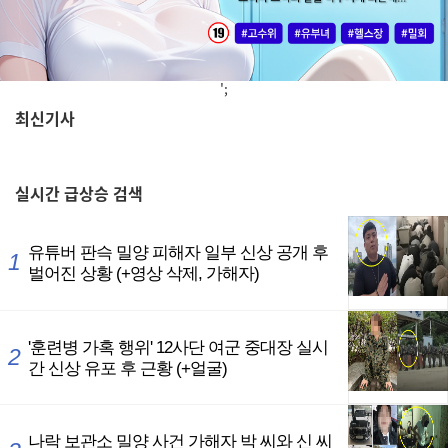
';
최신기사
,
실시간
급상승 검색