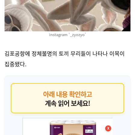
instagram ‘_zyozyo’
김포공항에 정체불명의 토끼 무리들이 나타나 이목이
집중됐다.
아래 내용 확인하고
계속 읽어 보세요!
X