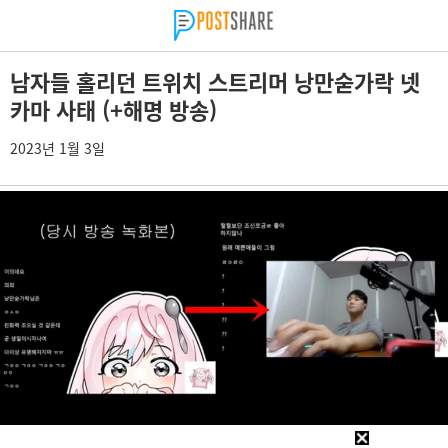
남자들 홀리던 트위치 스트리머 낭만숟가락 넷
카마 사태 (+해명 방송)
2023년 1월 3일