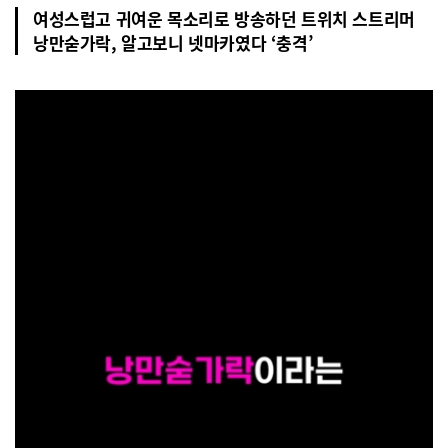
여성스럽고 귀여운 목소리로 방송하던 트위치 스트리머
낭만숟가락, 알고보니 넷마카였다 ‘충격’