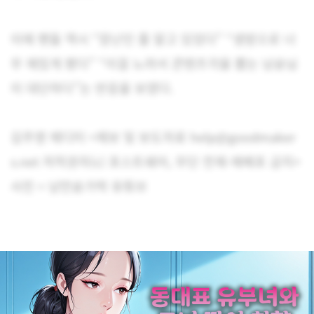
이에 팬들 역시 “장난인 줄 알고 있었다” “생방으로 너
무 재밌게 봤다” “이걸 노려서 콘텐츠각을 뽑는 낭숟님
이 대단하다”는 반응을 보였다.
김주영 에디터 <제보 및 보도자료 help@goodmaker
s.net 저작권자(c) 포스트쉐어, 무단 전재-재배포 금지>
사진 = 낭만숟가락 유튜브