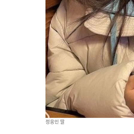
정웅인 딸