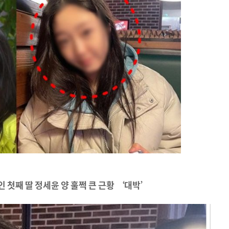
인 첫째 딸 정세윤 양 훌쩍 큰 근황 ‘대박’