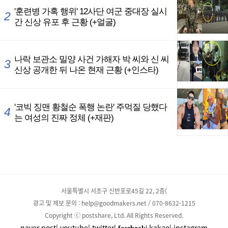
서울특별시 서초구 신반포로45길 22, 2층(
광고 및 제보 문의 : help@goodmakers.net / 070-8632-1215
Copyright ⓒ postshare, Ltd. All Rights Reserved.
naver post|
youtube|
twitter|
kakao|
instagram