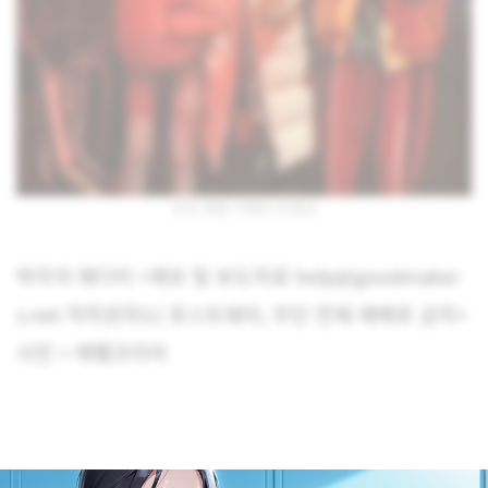
인천 폭행 가해자 단체샷
박지석 에디터 <제보 및 보도자료 help@goodmaker
s.net 저작권자(c) 포스트쉐어, 무단 전재-재배포 금지>
사진 = 에펨코리아