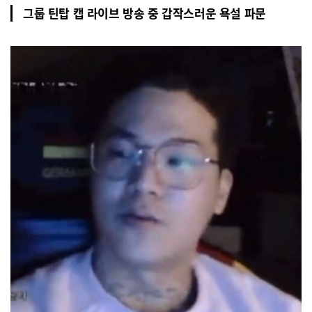
그룹 틴탑 캡 라이브 방송 중 갑작스러운 욕설 파문