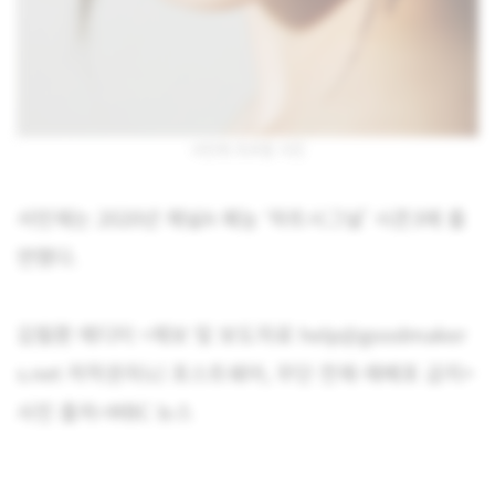
서민재 프로필 사진
서민재는 2020년 채널A 예능 ‘하트시그널’ 시즌3에 출
연했다.
김필환 에디터 <제보 및 보도자료 help@goodmaker
s.net 저작권자(c) 포스트쉐어, 무단 전재-재배포 금지>
사진 출처=MBC 뉴스