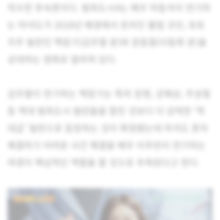
착수한 후속편이다. 범죄도시4는 배우 마동석이 연기하
는 마석도가 2018년 배경에서 온라인 불법 코인, 토토
지주 빌런인 백창기(김무열 분)와 장동철(이동휘 분)을
상대하는 영화로 알려져 있다.
김무열이 연기하는 백창기는 특히 장첸, 강해상, 주성철
등 역대 범죄도시 빌런들을 합친 것보다 더 강력한 ‘역
대급’ 빌런으로 등장하는 것이 확정됐는데 마석도 혼자
해결하기 어려운 사건 해결을 배우 이주빈이 연기하는
여경이 핵심적인 역할을 할 것으로 추측된다고 한다.