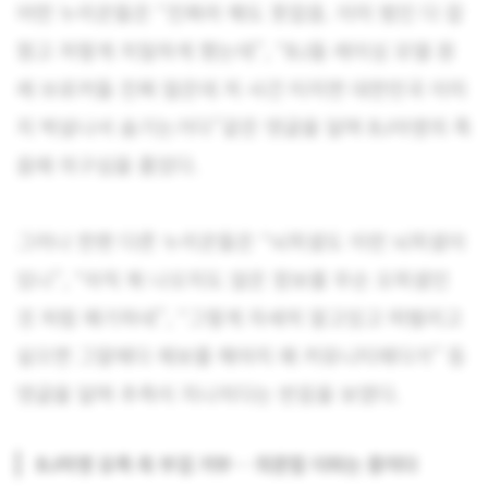
어떤 누리꾼들은 “진짜라 해도 못잡음. 이미 범인 다 잡
혔고 저렇게 치밀하게 했는데”, “BJ들 레이싱 모델 원
래 브로커들 진짜 많은데 저 사건 터지면 대한민국 이미
지 박살나서 숨기는거다”같은 댓글을 달며 BJ아영의 죽
음에 의구심을 품었다.
그러나 한편 다른 누리꾼들은 “뇌피셜도 이런 뇌피셜이
있나”, “아직 뭐 나오지도 않은 정보를 무슨 오피셜인
것 처럼 얘기하네”, “그렇게 자세히 알고있고 떠벌리고
싶으면 그알에다 제보를 해야지 왜 커뮤니티에다가” 등
댓글을 달며 추측이 지나치다는 반응을 보였다.
BJ아영 유족 측 부검 거부… 의문점 더하는 중이다