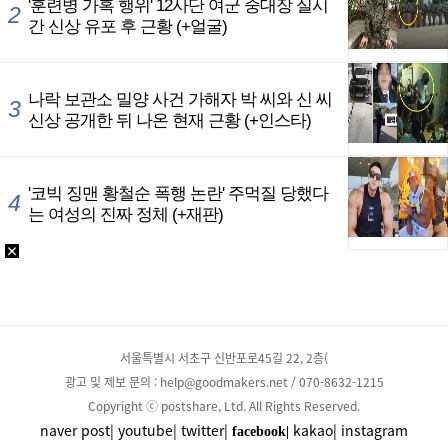
서울특별시 서초구 신반포로45길 22, 2층(
광고 및 제보 문의 : help@goodmakers.net / 070-8632-1215
Copyright ⓒ postshare, Ltd. All Rights Reserved.
naver post|
youtube|
twitter|
kakao|
instagram
facebook|