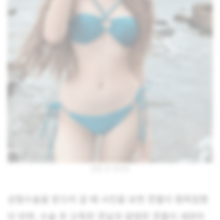
성형 전 진민양
성형수술을 받으러 갈 때 사진을 보면 콧볼이 펑퍼짐했
던 반면, 수술 후 오뚝한 콧날과 얄쌍한 콧볼이 세련미