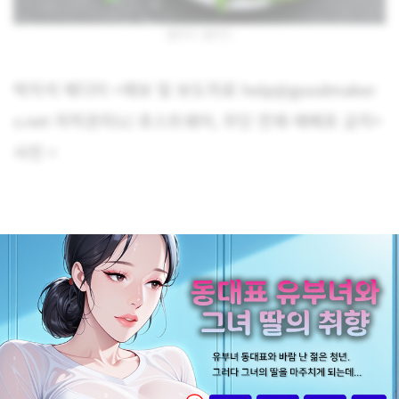
샐러디 샐러드
박지석 에디터 <제보 및 보도자료 help@goodmaker
s.net 저작권자(c) 포스트쉐어, 무단 전재-재배포 금지>
사진 =