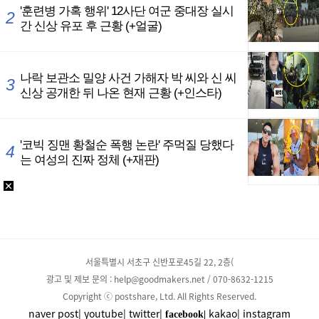
서울특별시 서초구 신반포로45길 22, 2층(
광고 및 제보 문의 : help@goodmakers.net / 070-8632-1215
Copyright ⓒ postshare, Ltd. All Rights Reserved.
naver post|
youtube|
twitter|
kakao|
instagram
facebook|