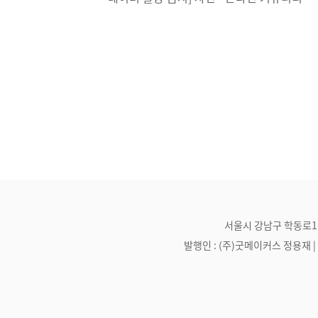
서울시 강남구 학동로1길 21
발행인 : (주)굿메이커스 정용재 | 편