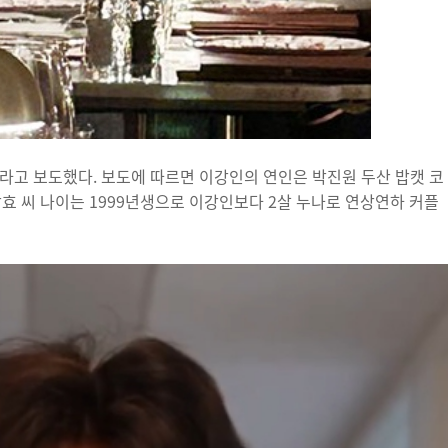
고 보도했다. 보도에 따르면 이강인의 연인은 박진원 두산 밥캣 코
상효 씨 나이는 1999년생으로 이강인보다 2살 누나로 연상연하 커플