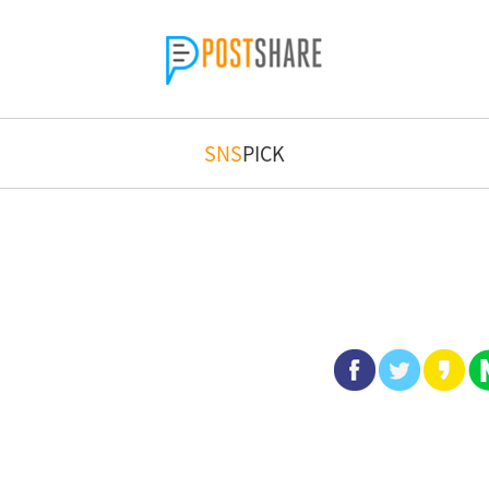
SNS
PICK