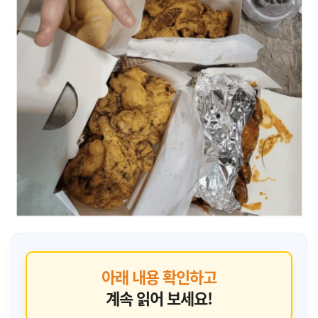
아래 내용 확인하고
계속 읽어 보세요!