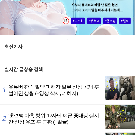
';
최신기사
,
실시간
급상승 검색