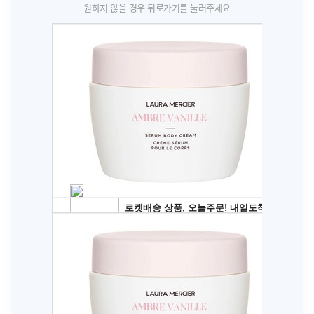
원하지 않을 경우 뒤로가기를 눌러주세요