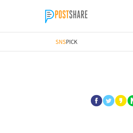
SNS
PICK