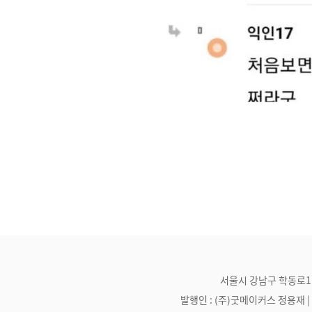
서울시 강남구 학동로1길 21
발행인 : (주)굿메이커스 정용재 | 편