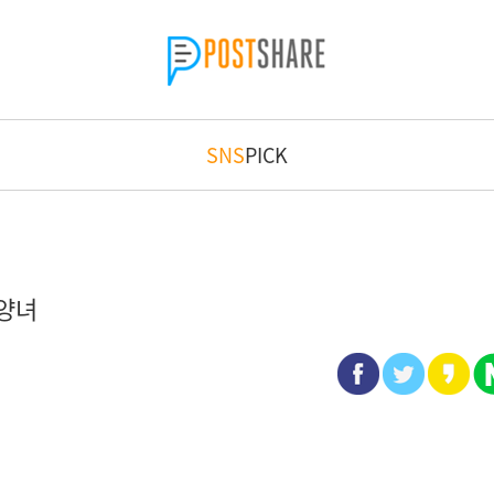
SNS
PICK
양녀