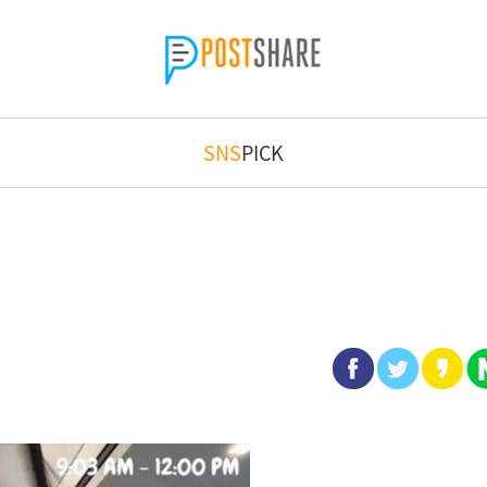
SNS
PICK