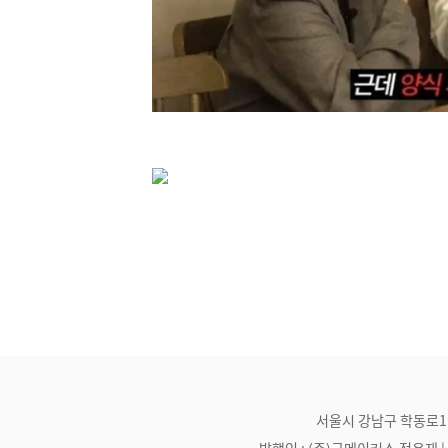
서울시 강남구 학동로1길 21
발행인 : (주)굿메이커스 정용재 | 편