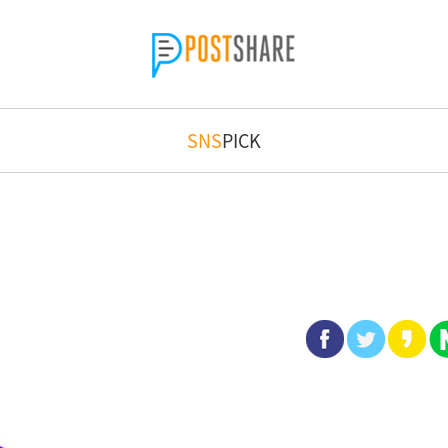
SNS
PICK