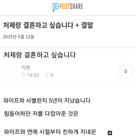
처제랑 결혼하고 싶습니다 + 결말
2025년 5월 12일