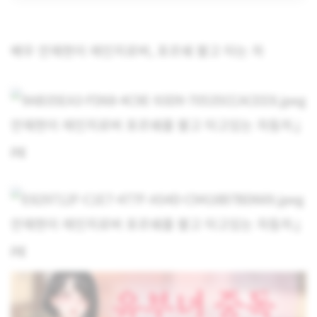
배우 안재현이 레인지로버, 포르쉐 팔고 타는 차