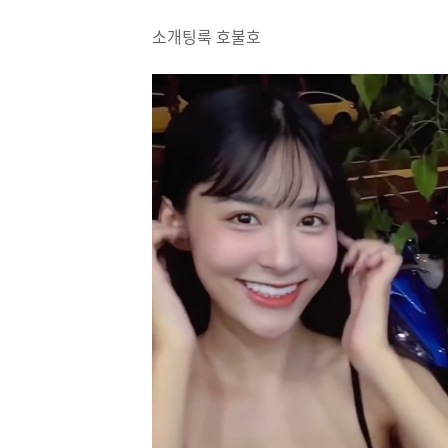
소개팅룩 호불호