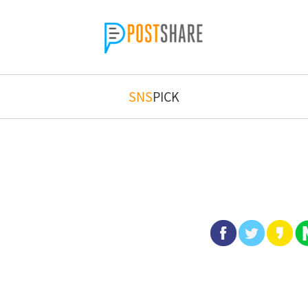
SNS
PICK