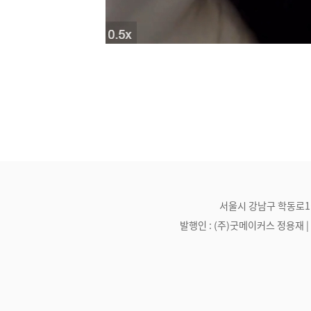
서울시 강남구 학동로1길 21
발행인 : (주)굿메이커스 정용재 | 편