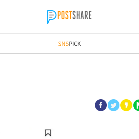
SNS
PICK