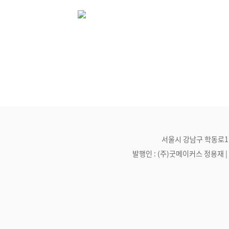
서울시 강남구 학동로1길 21
발행인 : (주)굿메이커스 정용재 | 편