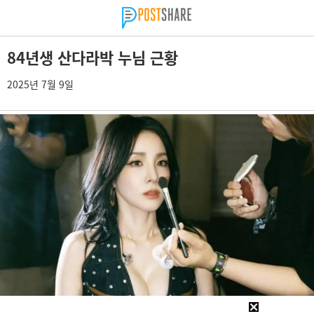
84년생 산다라박 누님 근황
2025년 7월 9일