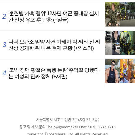
서울특별시 서초구 신반포로45길 22, 2층(
광고 및 제보 문의 : help@goodmakers.net / 070-8632-1215
Copyright ⓒ postshare, Ltd. All Rights Reserved.