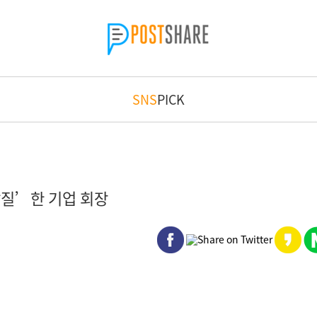
SNS
PICK
갑질’한 기업 회장