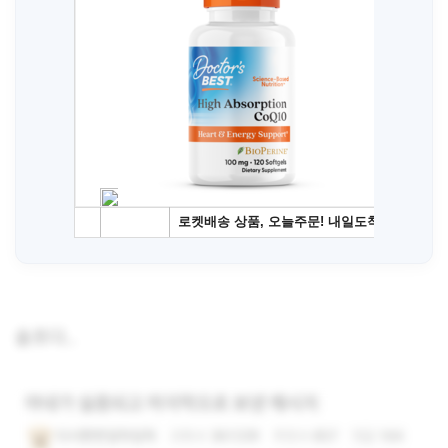
슬프다..