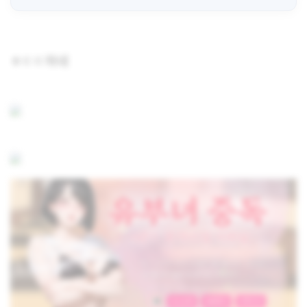
ㅎㄷㄷ하네