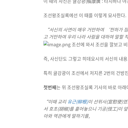
이 때의 사신은 귤강광(橘康廣 : 타치바나 야
조선왕조실록에선 이 때를 이렇게 묘사한다.
“서신의 사연이 매우 거만하여 ‘천하가 짐(
고 거만하여 우리 나라 사람을 대하여 말할 
즉, 사신단도 그렇고 히데요시의 서신의 내용
특히 귤강광이 조선에서 저지른 2번의 건방
첫번째
는 위 조선왕조실록 기사의 바로 아래
“
이때 교리
유근(柳根)
이 선위사(宣慰使)였
서 호초(胡椒)를 흩어놓으니 기공(伎工)이 
아와 역관에게 말하기를,