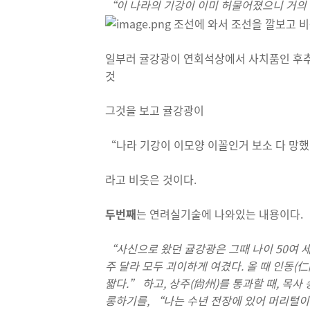
“이 나라의 기강이 이미 허물어졌으니 거의
일부러 귤강광이 연회석상에서 사치품인 후추
것
그것을 보고 귤강광이
“나라 기강이 이모양 이꼴인거 보소 다 망했
라고 비웃은 것이다.
두번째
는 연려실기술에 나와있는 내용이다.
“
사신으로 왔던 귤강광은 그때 나이
50
여 
주 달라 모두 괴이하게 여겼다
.
올 때 인동
(
仁
짧다
.”
하고
,
상주
(
尙州
)
를 통과할 때
,
목사 
롱하기를
, “
나는 수년 전장에 있어 머리털이