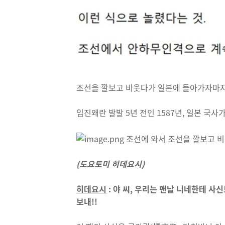
조선을 깔보고 비웃다가 일본에 돌아가자마자
임진왜란 발발 5년 전인 1587년, 일본 국
(도요토미 히데요시)
히데요시
: 야 씨, 우리는 맨날 니네한테 사
보내!!