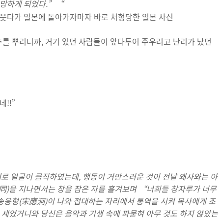
 망하게 되었다.”
“
를 뿌리니까, 거기 있던 사람들이 앞다투어 주우려고 난리가 났던
네!!”
세로 얼굴이 큼직하였는데
,
행동이 거만스러운 것이 전날 왜사와는 아
同
)
을 지나면서는 창을 잡은 자를 흘겨보며
“
너희들 창자루가 너무
송응형
(
宋應泂
)
이 나와 접대하는 자리에서 통역을 시켜 목사에게 조
 세었거니와 당신은 음악과 기생 속에 파묻혀 아무 것도 하지 않았는