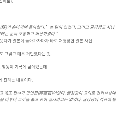
스히로).
朕)의 손아귀에 돌아왔다.’는 말이 있었다. 그리고 귤강광도 사납
적에는 문득 조롱하고 비난하였다.”
도 그렇고 매우 거만했다는 것.
진 행동이 기록에 남아있는데
에 전하는 내용이다.
고 예조 판서가 압연관(狎宴官)이었다. 귤강광이 고의로 연회석상에
앞을 다투어 그것을 줍고 전혀 질서라고는 없었다. 귤강광이 객관에 돌