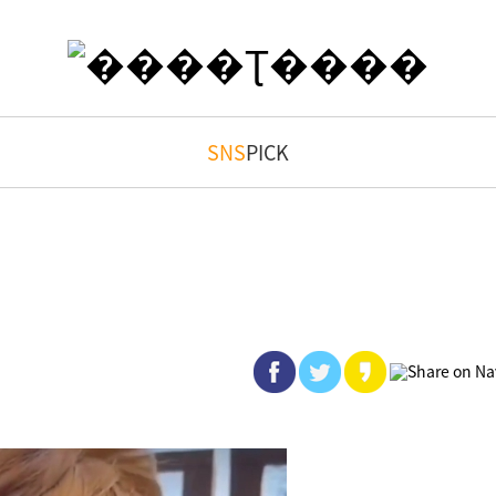
SNS
PICK