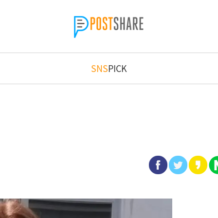
SNS
PICK