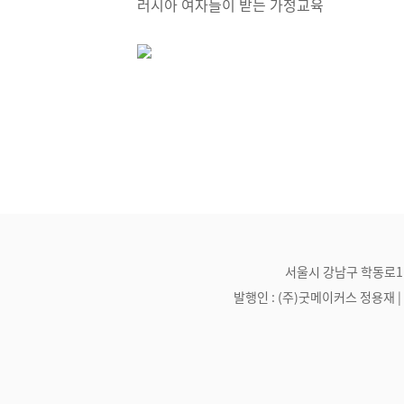
러시아 여자들이 받는 가정교육
서울시 강남구 학동로1길 21
발행인 : (주)굿메이커스 정용재 | 편