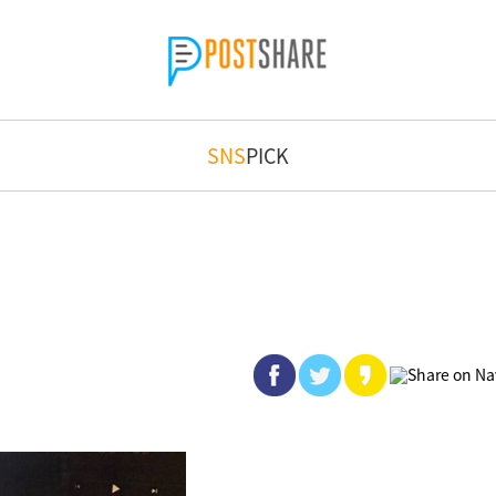
SNS
PICK