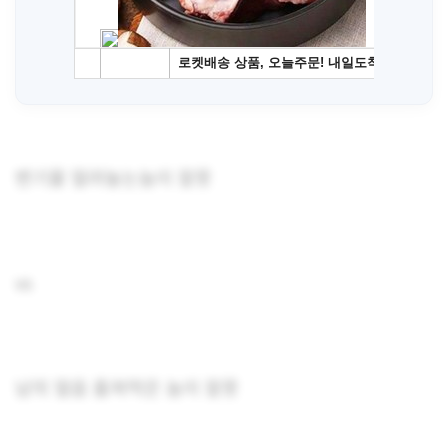
변기물 얼려놓는놈이 잘못
vs
남의 얼음 훔쳐먹은 놈이 잘못