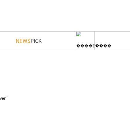
NEWS
PICK
'